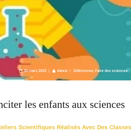
30 mars 2022
Alexis
Délirovores
,
Faire des sciences
nciter les enfants aux sciences
ateliers Scientifiques Réalisés Avec Des Classes