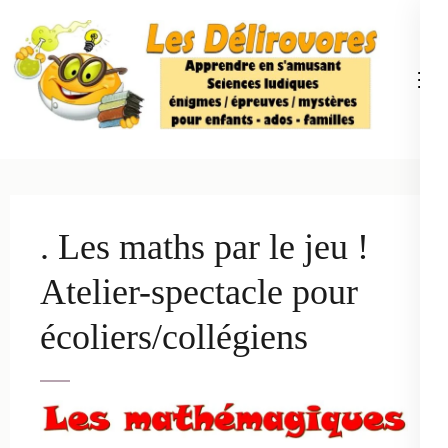
Aller
au
contenu
(Pressez
Entrée)
Délirovores
Sciences ludiques, énigmes, défis – L'art d'apprendre
en s'amusant
. Les maths par le jeu !
Atelier-spectacle pour
écoliers/collégiens