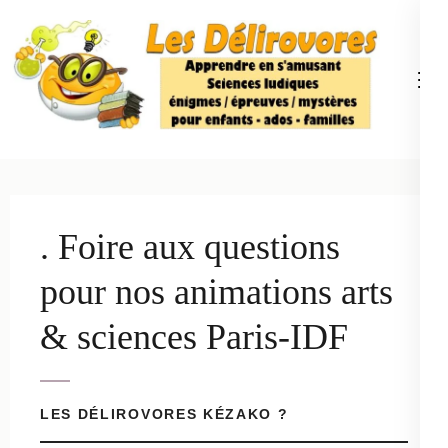
Aller
au
contenu
(Pressez
Entrée)
Délirovores
Sciences ludiques, énigmes, défis – L'art d'apprendre
en s'amusant
. Foire aux questions
pour nos animations arts
& sciences Paris-IDF
LES DÉLIROVORES KÉZAKO ?